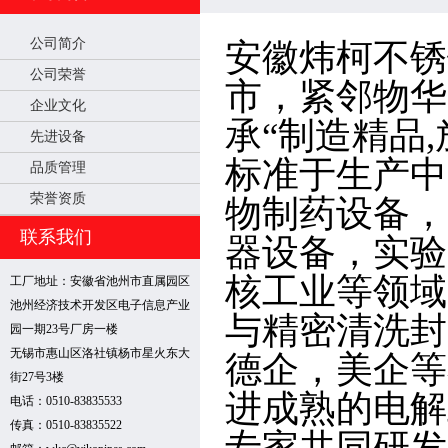
公司简介
安徽炜柯不锈
公司荣誉
市，紧邻物华
企业文化
承“制造精品
先进设备
标准于生产中
品质管理
荣誉资质
物制药设备，
联系我们
器设备，实验
核工业等领域
工厂地址：安徽省池州市直属园区
池州经济技术开发区电子信息产业
与精密清洗封
园一期23号厂房一楼
无锡市惠山区洛社镇杨市星火东大
德企，美企等
街27号3楼
进成熟的电解
电话：0510-83835533
传真：0510-83835522
专家共同研发