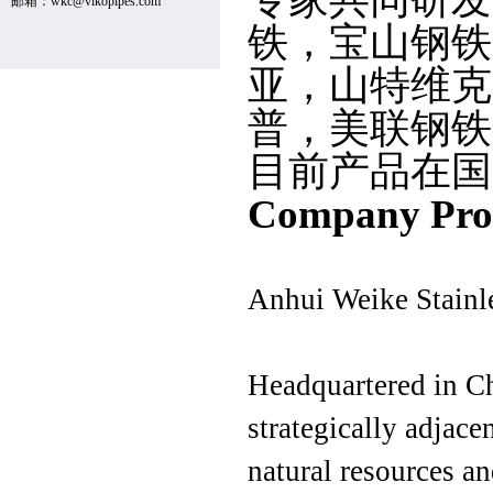
邮箱：wkc@vikopipes.com
铁，宝山钢铁
亚，山特维克
普，美联钢铁
目前产品在国
Company Prof
Anhui Weike Stainle
Headquartered in Ch
strategically adjace
natural resources an