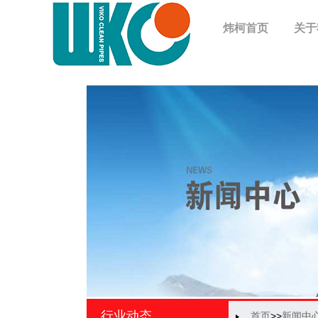
炜柯首页
关于
行业动态
首页
>>
新闻中